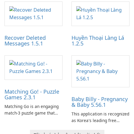
application designed to
work through built-in brand
optimize the gaming
partnerships and integrated
experience for Grand Theft
tools for content distribution
Auto IV.
and audience engagement.
Recover Deleted
Huyền Thoại Làng Lá
Messages 1.5.1
1.2.5
Matching Go! - Puzzle
Games 2.3.1
Baby Billy - Pregnancy
& Baby 5.56.1
Matching Go is an engaging
match-3 puzzle game that
This application is recognized
invites players to join Chloe
as Korea's leading free
and her charming corgi,
platform for pregnancy and
Ollie, on an adventurous
baby tracking, offering