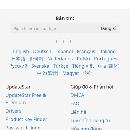
Bản tin:
English
Deutsch
Español
Français
Italiano
日本語
한국어
Nederlands
Polski
Português
Русский
Svenska
Türkçe
Tiếng Việt
中文(简体)
中文(繁體)
Magyar
हिन्दी
UpdateStar
Giúp đỡ & Phản hồi
UpdateStar Free &
DMCA
Premium
FAQ
Drivers
Liên hệ
Product Key Finder
Tùy chỉnh riêng tư
Password Finder
Hủy hợp đồng