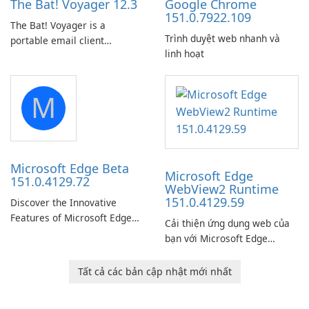
The Bat! Voyager 12.3
Google Chrome
151.0.7922.109
The Bat! Voyager is a
Trình duyệt web nhanh và
portable email client
linh hoạt
software which you can
launch from any USB or
portable media on any
M
computer running Microsoft
Windows.
Microsoft Edge Beta
Microsoft Edge
151.0.4129.72
WebView2 Runtime
151.0.4129.59
Discover the Innovative
Features of Microsoft Edge
Cải thiện ứng dụng web của
Beta: The Future of Web
bạn với Microsoft Edge
Browsing Microsoft Edge
WebView2 Runtime!
Beta, developed by Microsoft
Tất cả các bản cập nhật mới nhất
Corporation, is shaping the
landscape of modern web
browsers with its cutting-