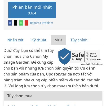
Phiên bản mới nhất
3.6.4
Report a Problem
Nhận xét
Kỹ thuật
Mua
Tùy chỉnh
Dưới đây, bạn có thể tìm tùy
Safe
No 
scam
chọn mua cho Canon My
No 
fraud
to 
buy
No 
malware
Image Garden. Để cung cấp
supported by UpdateStar.com
cho bạn với những lựa chọn bản quyền tối ưu dành
cho sản phẩm của bạn, UpdateStar đã hợp tác với
hàng trăm nhà cung cấp phần mềm và các đối tác bán
lẻ. Vui lòng lựa chọn tùy chọn mua ưa thích bên dưới.
Tùy chọn mua