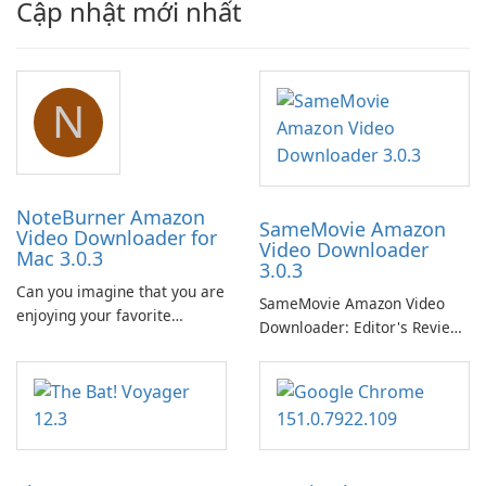
Cập nhật mới nhất
N
NoteBurner Amazon
SameMovie Amazon
Video Downloader for
Video Downloader
Mac 3.0.3
3.0.3
Can you imagine that you are
SameMovie Amazon Video
enjoying your favorite
Downloader: Editor's Review
Amazon movies or TV shows
SameMovie Amazon Video
lying on the beach, camping
Downloader is a desktop
in the woods or even during
utility for saving Amazon
your long commute to work
Prime Video titles and other
by subway?
Amazon web-player content
to local drives in MP4 or MKV.