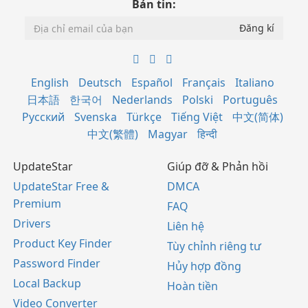
Bản tin:
English
Deutsch
Español
Français
Italiano
日本語
한국어
Nederlands
Polski
Português
Русский
Svenska
Türkçe
Tiếng Việt
中文(简体)
中文(繁體)
Magyar
हिन्दी
UpdateStar
Giúp đỡ & Phản hồi
UpdateStar Free &
DMCA
Premium
FAQ
Drivers
Liên hệ
Product Key Finder
Tùy chỉnh riêng tư
Password Finder
Hủy hợp đồng
Local Backup
Hoàn tiền
Video Converter